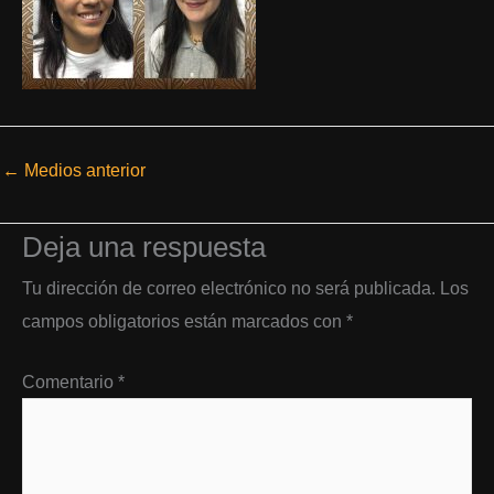
←
Medios anterior
Deja una respuesta
Tu dirección de correo electrónico no será publicada.
Los
campos obligatorios están marcados con
*
Comentario
*