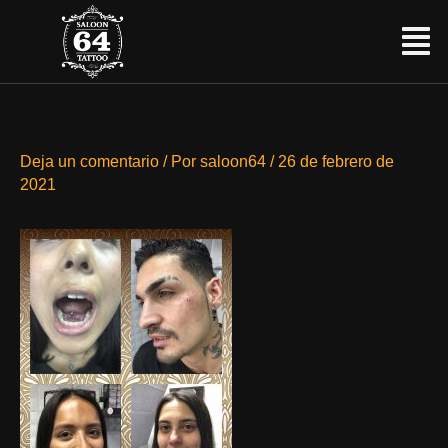
Ir
Menú
al
contenido
Deja un comentario
/ Por
saloon64
/
26 de febrero de
2021