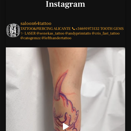
Instagram
saloon64tattoo
TATTOO&PIERCING
ALICANTE
📞+34691973132
TOOTH GEMS
✨
LASER
@senekas_tattoo
@andyprimtatts
@cris_fast_tattoo
@catogemzz
@lefthandertattoo