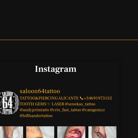
Instagram
saloon64tattoo
TATTOO&PIERCING
ALICANTE
📞+34691973132
TOOTH GEMS ✨
LASER
@senekas_tattoo
@andyprimtatts
@cris_fast_tattoo
@catogemzz
@lefthandertattoo