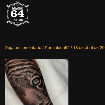
Ir
al
contenido
Deja un comentario
/ Por
saloon64
/
13 de abril de 2