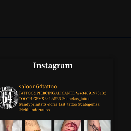
Instagram
saloon64tattoo
TATTOO&PIERCING
ALICANTE
📞+34691973132
TOOTH GEMS ✨
LASER
@senekas_tattoo
@andyprimtatts
@cris_fast_tattoo
@catogemzz
@lefthandertattoo