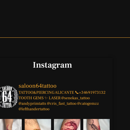
Instagram
saloon64tattoo
TATTOO&PIERCING
ALICANTE
📞+34691973132
TOOTH GEMS ✨
LASER
@senekas_tattoo
@andyprimtatts
@cris_fast_tattoo
@catogemzz
@lefthandertattoo