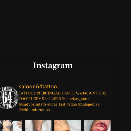
Instagram
saloon64tattoo
TATTOO&PIERCING
ALICANTE
📞+34691973132
TOOTH GEMS ✨
LASER
@senekas_tattoo
@andyprimtatts
@cris_fast_tattoo
@catogemzz
@lefthandertattoo