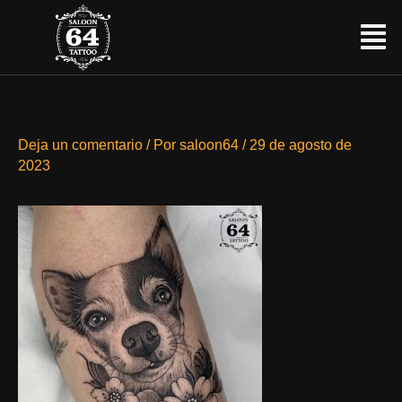
Ir
Menú
al
contenido
Deja un comentario
/ Por
saloon64
/
29 de agosto de
2023