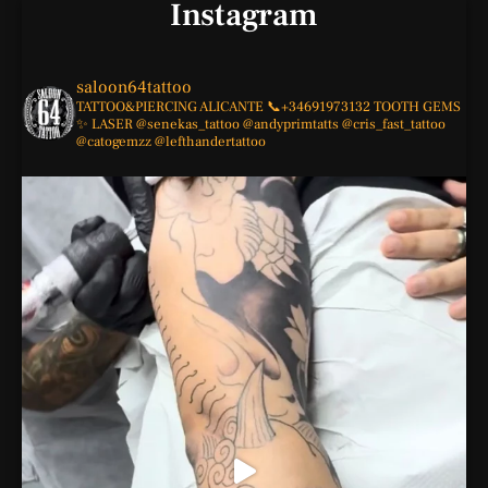
Instagram
saloon64tattoo
TATTOO&PIERCING
ALICANTE
📞+34691973132
TOOTH GEMS
✨
LASER
@senekas_tattoo
@andyprimtatts
@cris_fast_tattoo
@catogemzz
@lefthandertattoo