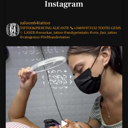
Instagram
saloon64tattoo
TATTOO&PIERCING
ALICANTE
📞+34691973132
TOOTH GEMS
✨
LASER
@senekas_tattoo
@andyprimtatts
@cris_fast_tattoo
@catogemzz
@lefthandertattoo