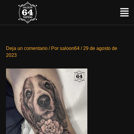
Ir
Menú
al
contenido
Deja un comentario
/ Por
saloon64
/
29 de agosto de
2023