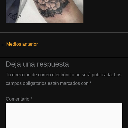
←
Medios anterior
Deja una respuesta
Tu dirección de correo electrónico no será publicada.
Los
campos obligatorios están marcados con
*
Comentario
*