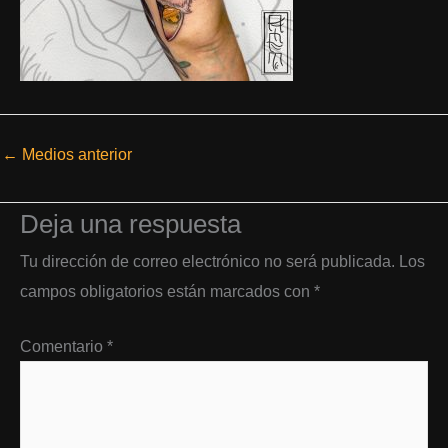
←
Medios anterior
Deja una respuesta
Tu dirección de correo electrónico no será publicada.
Los
campos obligatorios están marcados con
*
Comentario
*