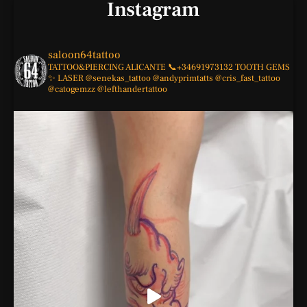
Instagram
saloon64tattoo
TATTOO&PIERCING
ALICANTE
📞+34691973132
TOOTH GEMS
✨
LASER
@senekas_tattoo
@andyprimtatts
@cris_fast_tattoo
@catogemzz
@lefthandertattoo