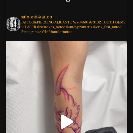
saloon64tattoo
TATTOO&PIERCING
ALICANTE
📞+34691973132
TOOTH GEMS
✨
LASER
@senekas_tattoo
@andyprimtatts
@cris_fast_tattoo
@catogemzz
@lefthandertattoo