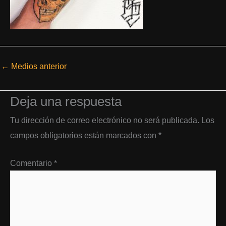
←
Medios anterior
Deja una respuesta
Tu dirección de correo electrónico no será publicada.
Los
campos obligatorios están marcados con
*
Comentario
*