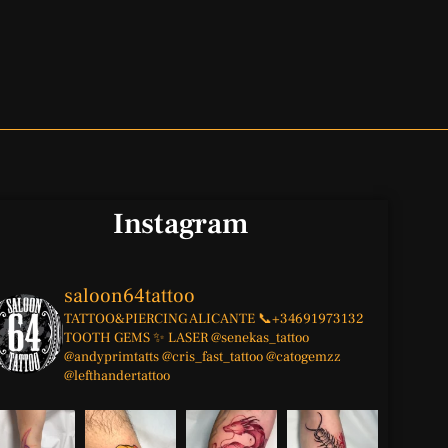
Instagram
saloon64tattoo
TATTOO&PIERCING
ALICANTE
📞+34691973132
TOOTH GEMS ✨
LASER
@senekas_tattoo
@andyprimtatts
@cris_fast_tattoo
@catogemzz
@lefthandertattoo