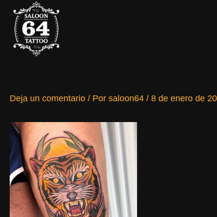
Ir
al
contenido
Deja un comentario
/ Por
saloon64
/
8 de enero de 2