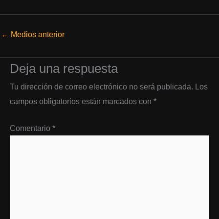
←
Medios anterior
Deja una respuesta
Tu dirección de correo electrónico no será publicada.
Los
campos obligatorios están marcados con
*
Comentario
*