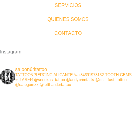
p
r
o
e
SERVICIOS
p
a
k
m
-
QUIENES SOMOS
f
CONTACTO
Instagram
saloon64tattoo
TATTOO&PIERCING
ALICANTE
📞+34691973132
TOOTH GEMS
✨
LASER
@senekas_tattoo
@andyprimtatts
@cris_fast_tattoo
@catogemzz
@lefthandertattoo