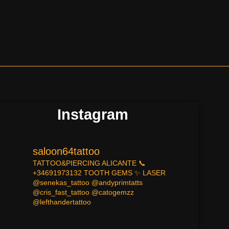
Instagram
saloon64tattoo
TATTOO&PIERCING
ALICANTE
📞
+34691973132
TOOTH GEMS ✨
LASER
@senekas_tattoo
@andyprimtatts
@cris_fast_tattoo
@catogemzz
@lefthandertattoo