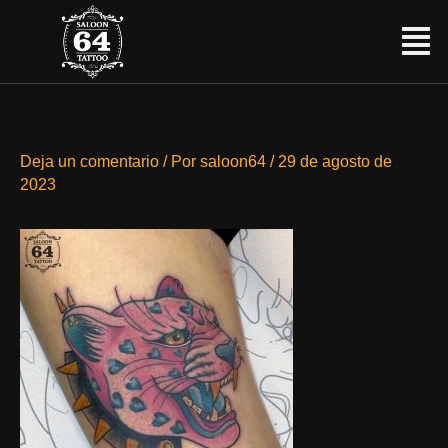
Ir
Menú
al
contenido
Deja un comentario
/ Por
saloon64
/
29 de agosto de
2023