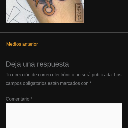
←
Medios anterior
Deja una respuesta
Tu dirección de correo electrónico no será publicada.
Los
campos obligatorios están marcados con
*
Comentario
*