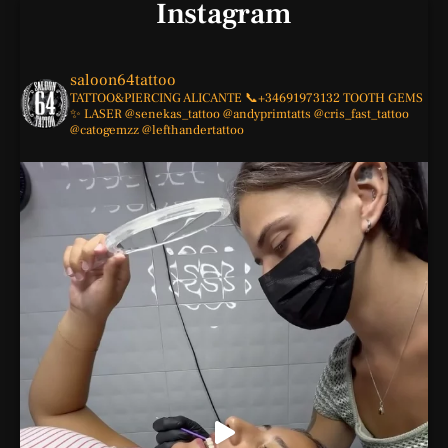
Instagram
saloon64tattoo
TATTOO&PIERCING
ALICANTE
📞+34691973132
TOOTH GEMS
✨
LASER
@senekas_tattoo
@andyprimtatts
@cris_fast_tattoo
@catogemzz
@lefthandertattoo