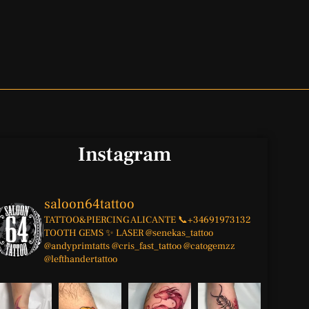
Instagram
saloon64tattoo
TATTOO&PIERCING
ALICANTE
📞+34691973132
TOOTH GEMS ✨
LASER
@senekas_tattoo
@andyprimtatts
@cris_fast_tattoo
@catogemzz
@lefthandertattoo