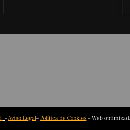
ad
–
Aviso Legal
–
Política de Cookies
– Web optimizad