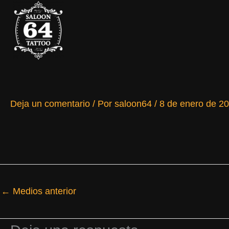
Ir
al
contenido
Deja un comentario
/ Por
saloon64
/
8 de enero de 2
←
Medios anterior