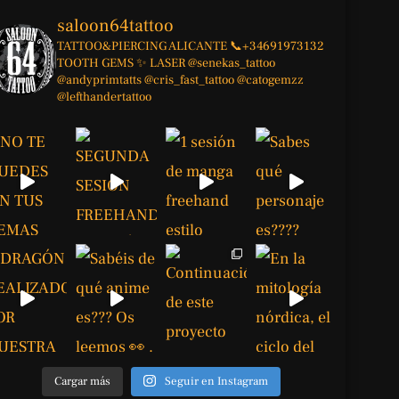
saloon64tattoo
TATTOO&PIERCING
ALICANTE
📞+34691973132
TOOTH GEMS ✨
LASER
@senekas_tattoo
@andyprimtatts
@cris_fast_tattoo
@catogemzz
@lefthandertattoo
Cargar más
Seguir en Instagram