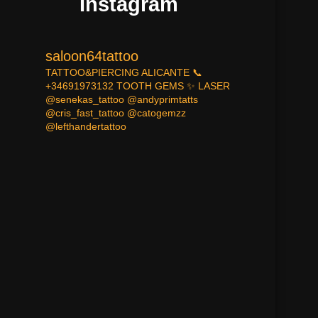
Instagram
saloon64tattoo
TATTOO&PIERCING
ALICANTE
📞
+34691973132
TOOTH GEMS ✨
LASER
@senekas_tattoo
@andyprimtatts
@cris_fast_tattoo
@catogemzz
@lefthandertattoo