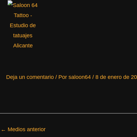
Ir
al
contenido
Deja un comentario
/ Por
saloon64
/
8 de enero de 2
←
Medios anterior