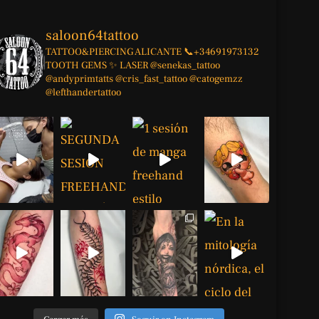
saloon64tattoo
TATTOO&PIERCING
ALICANTE
📞+34691973132
TOOTH GEMS ✨
LASER
@senekas_tattoo
@andyprimtatts
@cris_fast_tattoo
@catogemzz
@lefthandertattoo