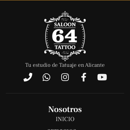
Tu estudio de Tatuaje en Alicante
P
W
I
F
Y
h
h
n
a
o
o
a
s
c
u
n
t
t
e
t
e
s
a
b
u
Nosotros
a
g
o
b
INICIO
p
r
o
e