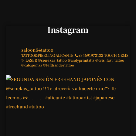
Instagram
saloon64tattoo
TATTOO&PIERCING
ALICANTE
📞+34691973132
TOOTH GEMS
✨
LASER
@senekas_tattoo
@andyprimtatts
@cris_fast_tattoo
@catogemzz
@lefthandertattoo