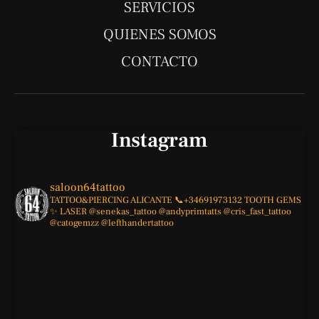
SERVICIOS
p
a
k
QUIENES SOMOS
m
-
f
CONTACTO
Instagram
saloon64tattoo
TATTOO&PIERCING
ALICANTE
📞+34691973132
TOOTH GEMS
✨
LASER
@senekas_tattoo
@andyprimtatts
@cris_fast_tattoo
@catogemzz
@lefthandertattoo