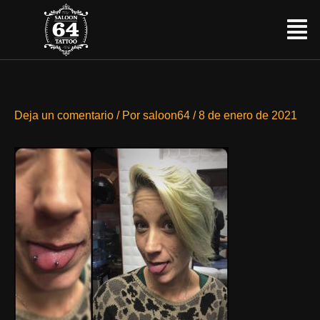
Ir
Menú
al
contenido
Deja un comentario
/ Por
saloon64
/
8 de enero de 2021