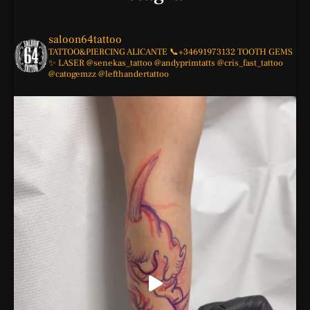
saloon64tattoo
TATTOO&PIERCING
ALICANTE
📞+34691973132
TOOTH GEMS
✨
LASER
@senekas_tattoo
@andyprimtatts
@cris_fast_tattoo
@catogemzz
@lefthandertattoo