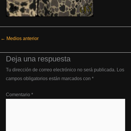
←
Medios anterior
Deja una respuesta
Tu dirección de correo electrónico no será publicada.
Los
campos obligatorios están marcados con
*
Comentario
*