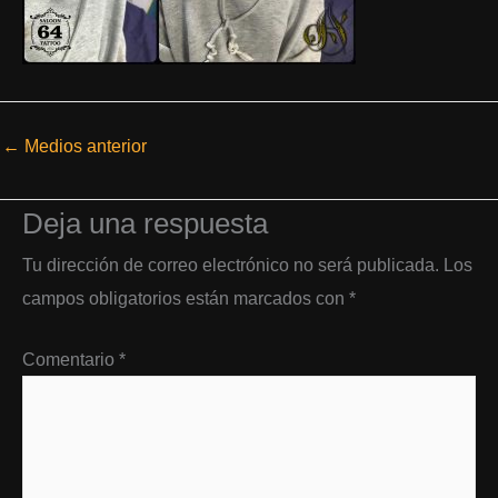
←
Medios anterior
Deja una respuesta
Tu dirección de correo electrónico no será publicada.
Los
campos obligatorios están marcados con
*
Comentario
*