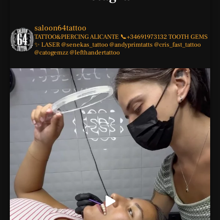
saloon64tattoo
TATTOO&PIERCING
ALICANTE
📞+34691973132
TOOTH GEMS
✨
LASER
@senekas_tattoo
@andyprimtatts
@cris_fast_tattoo
@catogemzz
@lefthandertattoo