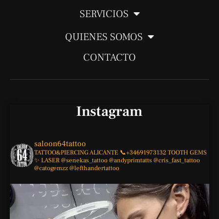
p
r
o
e
SERVICIOS
p
a
k
m
-
QUIENES SOMOS
f
CONTACTO
Instagram
saloon64tattoo
TATTOO&PIERCING
ALICANTE
📞+34691973132
TOOTH GEMS
✨
LASER
@senekas_tattoo
@andyprimtatts
@cris_fast_tattoo
@catogemzz
@lefthandertattoo