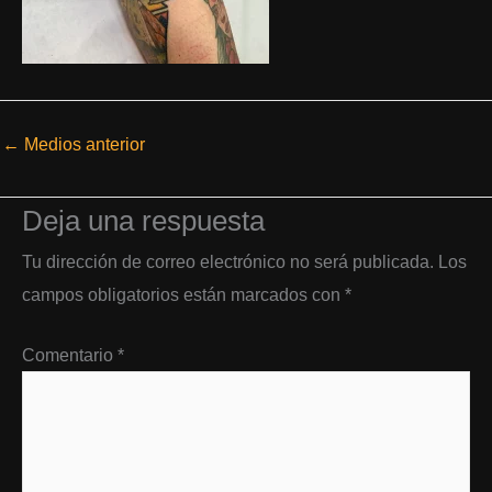
←
Medios anterior
Deja una respuesta
Tu dirección de correo electrónico no será publicada.
Los
campos obligatorios están marcados con
*
Comentario
*