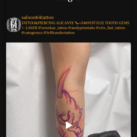
saloon64tattoo
TATTOO&PIERCING
ALICANTE
📞+34691973132
TOOTH GEMS
✨
LASER
@senekas_tattoo
@andyprimtatts
@cris_fast_tattoo
@catogemzz
@lefthandertattoo