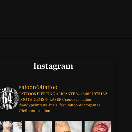
Instagram
saloon64tattoo
TATTOO&PIERCING
ALICANTE
📞+34691973132
TOOTH GEMS ✨
LASER
@senekas_tattoo
@andyprimtatts
@cris_fast_tattoo
@catogemzz
@lefthandertattoo