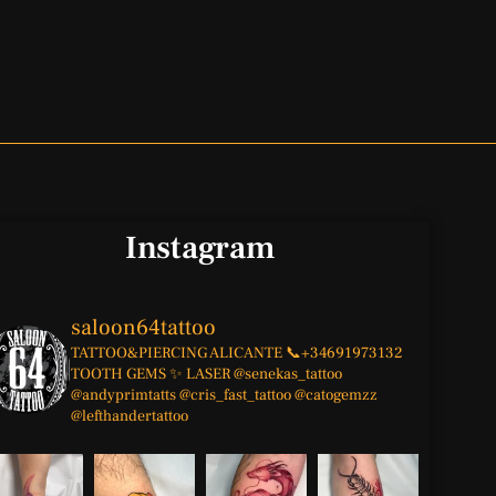
Instagram
saloon64tattoo
TATTOO&PIERCING
ALICANTE
📞+34691973132
TOOTH GEMS ✨
LASER
@senekas_tattoo
@andyprimtatts
@cris_fast_tattoo
@catogemzz
@lefthandertattoo