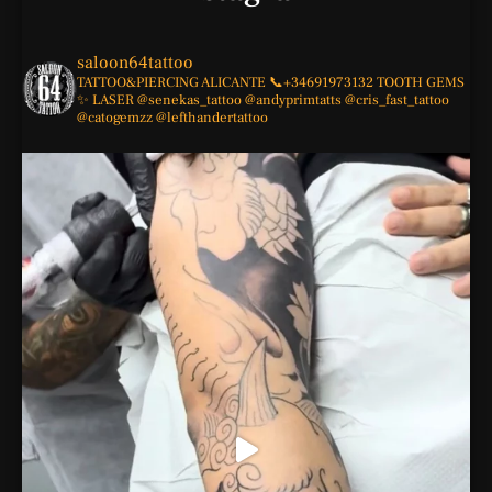
saloon64tattoo
TATTOO&PIERCING
ALICANTE
📞+34691973132
TOOTH GEMS
✨
LASER
@senekas_tattoo
@andyprimtatts
@cris_fast_tattoo
@catogemzz
@lefthandertattoo