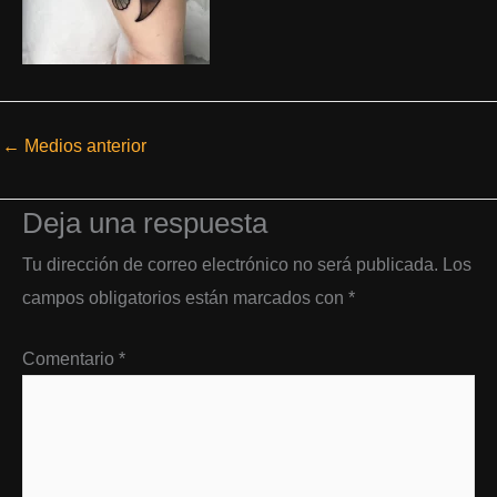
←
Medios anterior
Deja una respuesta
Tu dirección de correo electrónico no será publicada.
Los
campos obligatorios están marcados con
*
Comentario
*