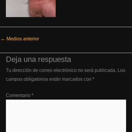
←
Medios anterior
Deja una respuesta
Tu dirección de correo electrónico no será publicada.
Los
campos obligatorios están marcados con
*
Comentario
*