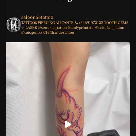
saloon64tattoo
TATTOO&PIERCING
ALICANTE
📞+34691973132
TOOTH GEMS
✨
LASER
@senekas_tattoo
@andyprimtatts
@cris_fast_tattoo
@catogemzz
@lefthandertattoo