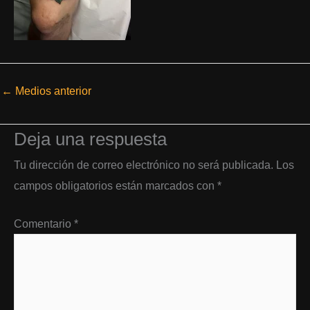
←
Medios anterior
Deja una respuesta
Tu dirección de correo electrónico no será publicada.
Los
campos obligatorios están marcados con
*
Comentario
*