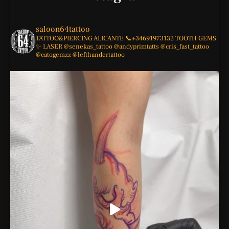
saloon64tattoo
TATTOO&PIERCING
ALICANTE
📞+34691973132
TOOTH GEMS
✨
LASER
@senekas_tattoo
@andyprimtatts
@cris_fast_tattoo
@catogemzz
@lefthandertattoo