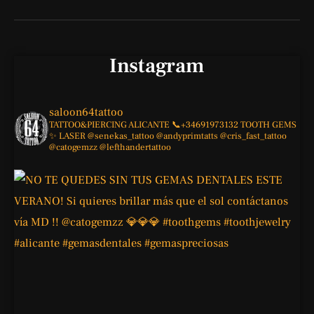
Instagram
saloon64tattoo
TATTOO&PIERCING
ALICANTE
📞+34691973132
TOOTH GEMS
✨
LASER
@senekas_tattoo
@andyprimtatts
@cris_fast_tattoo
@catogemzz
@lefthandertattoo