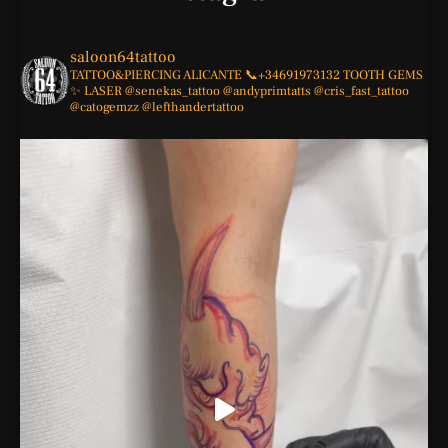
saloon64tattoo
TATTOO&PIERCING
ALICANTE
📞+34691973132
TOOTH GEMS
✨
LASER
@senekas_tattoo
@andyprimtatts
@cris_fast_tattoo
@catogemzz
@lefthandertattoo