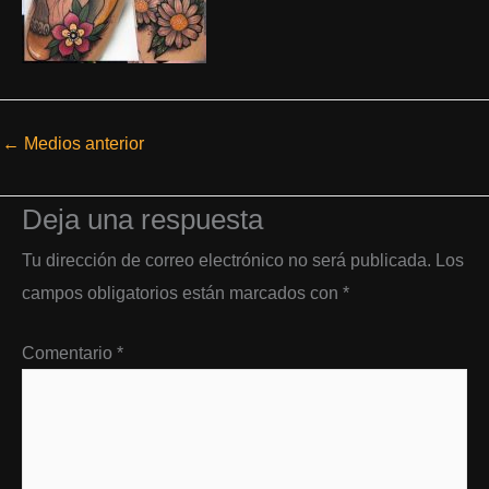
←
Medios anterior
Deja una respuesta
Tu dirección de correo electrónico no será publicada.
Los
campos obligatorios están marcados con
*
Comentario
*