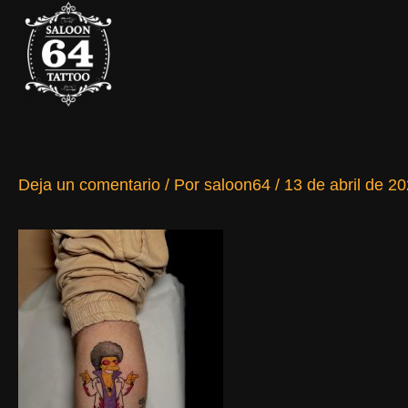
Ir
al
contenido
Deja un comentario
/ Por
saloon64
/
13 de abril de 2