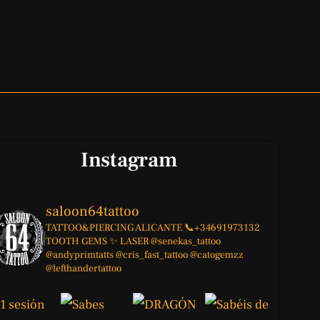
Instagram
saloon64tattoo
TATTOO&PIERCING
ALICANTE
📞+34691973132
TOOTH GEMS ✨
LASER
@senekas_tattoo
@andyprimtatts
@cris_fast_tattoo
@catogemzz
@lefthandertattoo