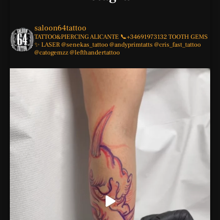
saloon64tattoo
TATTOO&PIERCING
ALICANTE
📞+34691973132
TOOTH GEMS
✨
LASER
@senekas_tattoo
@andyprimtatts
@cris_fast_tattoo
@catogemzz
@lefthandertattoo