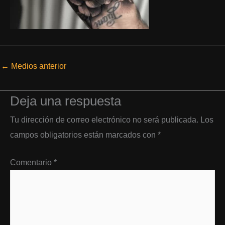
←
Medios anterior
Deja una respuesta
Tu dirección de correo electrónico no será publicada.
Los
campos obligatorios están marcados con
*
Comentario
*