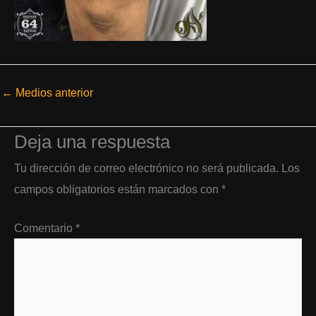
←
Medios anterior
Deja una respuesta
Tu dirección de correo electrónico no será publicada.
Los
campos obligatorios están marcados con
*
Comentario
*