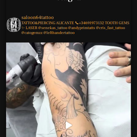
saloon64tattoo
TATTOO&PIERCING
ALICANTE
📞+34691973132
TOOTH GEMS
✨
LASER
@senekas_tattoo
@andyprimtatts
@cris_fast_tattoo
@catogemzz
@lefthandertattoo