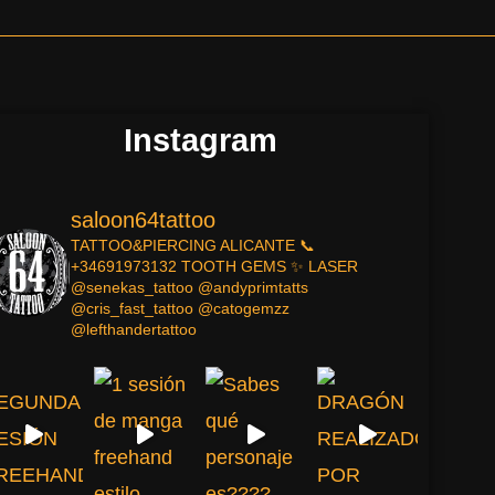
Instagram
saloon64tattoo
TATTOO&PIERCING
ALICANTE
📞
+34691973132
TOOTH GEMS ✨
LASER
@senekas_tattoo
@andyprimtatts
@cris_fast_tattoo
@catogemzz
@lefthandertattoo