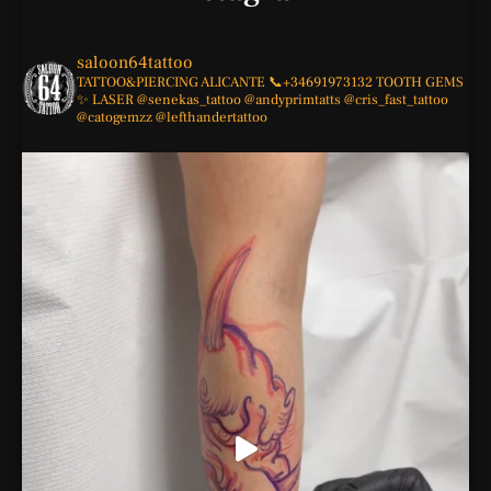
saloon64tattoo
TATTOO&PIERCING
ALICANTE
📞+34691973132
TOOTH GEMS
✨
LASER
@senekas_tattoo
@andyprimtatts
@cris_fast_tattoo
@catogemzz
@lefthandertattoo