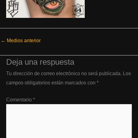
←
Medios anterior
Deja una respuesta
Tu dirección de correo electrónico no será publicada.
Los
campos obligatorios están marcados con
*
Comentario
*