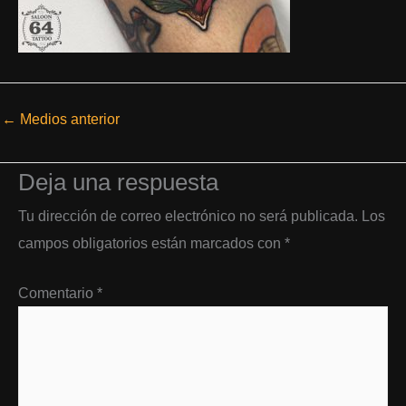
←
Medios anterior
Deja una respuesta
Tu dirección de correo electrónico no será publicada.
Los
campos obligatorios están marcados con
*
Comentario
*