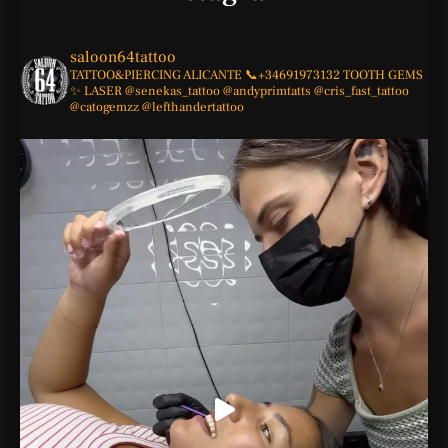
saloon64tattoo
TATTOO&PIERCING
ALICANTE
📞+34691973132
TOOTH GEMS
✨
LASER
@senekas_tattoo
@andyprimtatts
@cris_fast_tattoo
@catogemzz
@lefthandertattoo