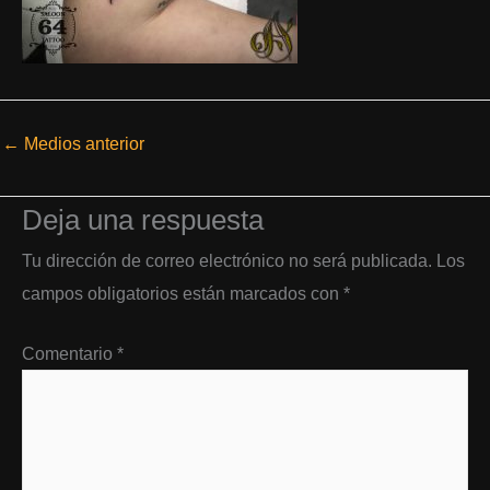
←
Medios anterior
Deja una respuesta
Tu dirección de correo electrónico no será publicada.
Los
campos obligatorios están marcados con
*
Comentario
*