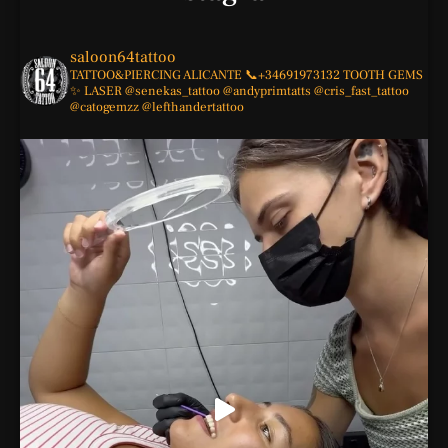
saloon64tattoo
TATTOO&PIERCING
ALICANTE
📞+34691973132
TOOTH GEMS
✨
LASER
@senekas_tattoo
@andyprimtatts
@cris_fast_tattoo
@catogemzz
@lefthandertattoo