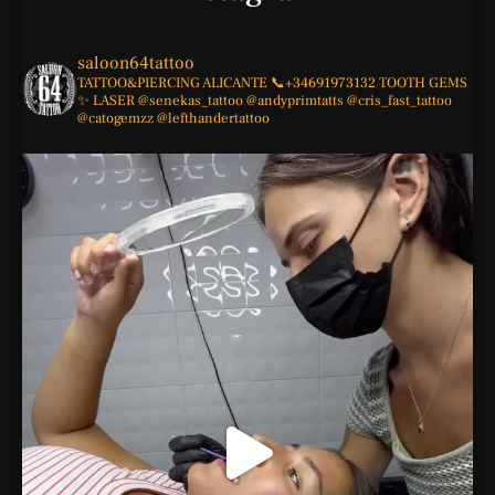
saloon64tattoo
TATTOO&PIERCING
ALICANTE
📞+34691973132
TOOTH GEMS
✨
LASER
@senekas_tattoo
@andyprimtatts
@cris_fast_tattoo
@catogemzz
@lefthandertattoo