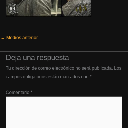
←
Medios anterior
Deja una respuesta
Tu dirección de correo electrónico no será publicada.
Los
campos obligatorios están marcados con
*
Comentario
*