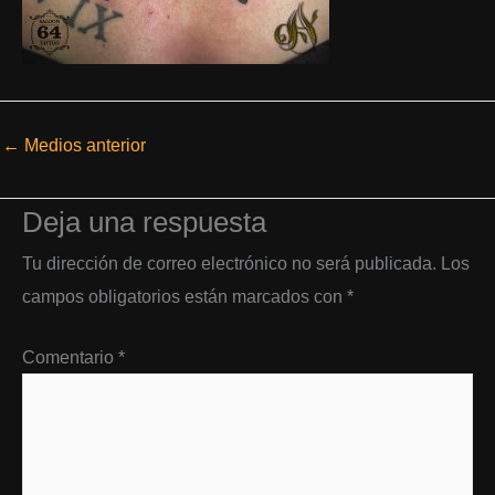
←
Medios anterior
Deja una respuesta
Tu dirección de correo electrónico no será publicada.
Los
campos obligatorios están marcados con
*
Comentario
*