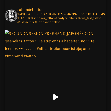
saloon64tattoo
TATTOO&PIERCING
ALICANTE
📞+34691973132
TOOTH GEMS
✨
LASER
@senekas_tattoo
@andyprimtatts
@cris_fast_tattoo
@catogemzz
@lefthandertattoo