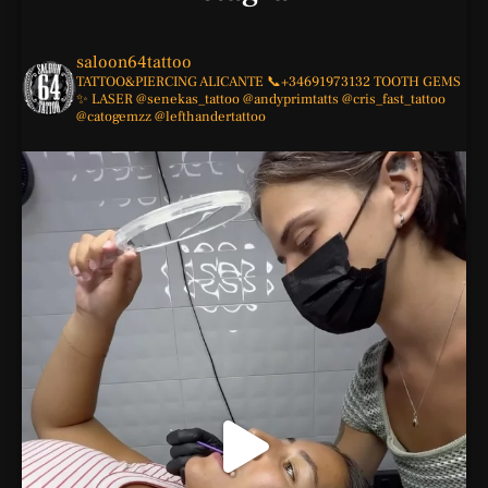
saloon64tattoo
TATTOO&PIERCING
ALICANTE
📞+34691973132
TOOTH GEMS
✨
LASER
@senekas_tattoo
@andyprimtatts
@cris_fast_tattoo
@catogemzz
@lefthandertattoo