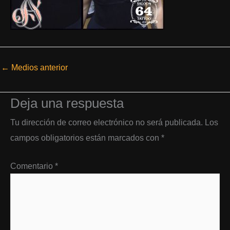
←
Medios anterior
Deja una respuesta
Tu dirección de correo electrónico no será publicada.
Los
campos obligatorios están marcados con
*
Comentario
*