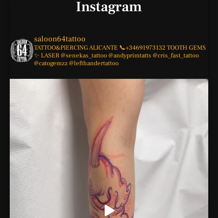
Instagram
saloon64tattoo
TATTOO&PIERCING
ALICANTE
📞+34691973132
TOOTH GEMS
✨
LASER
@senekas_tattoo
@andyprimtatts
@cris_fast_tattoo
@catogemzz
@lefthandertattoo