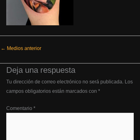
←
Medios anterior
Deja una respuesta
Tu dirección de correo electrónico no será publicada.
Los
campos obligatorios están marcados con
*
Comentario
*