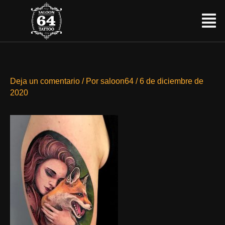
Ir
Menú
al
contenido
Deja un comentario
/ Por
saloon64
/
6 de diciembre de
2020