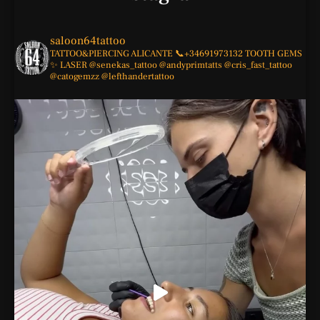
saloon64tattoo
TATTOO&PIERCING
ALICANTE
📞+34691973132
TOOTH GEMS
✨
LASER
@senekas_tattoo
@andyprimtatts
@cris_fast_tattoo
@catogemzz
@lefthandertattoo