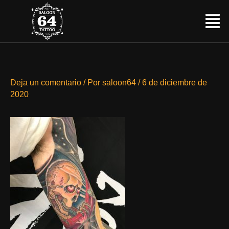
Ir
Menú
al
contenido
Deja un comentario
/ Por
saloon64
/
6 de diciembre de
2020