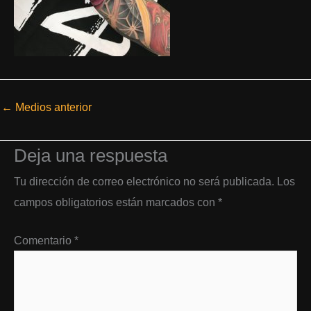
←
Medios anterior
Deja una respuesta
Tu dirección de correo electrónico no será publicada.
Los
campos obligatorios están marcados con
*
Comentario
*