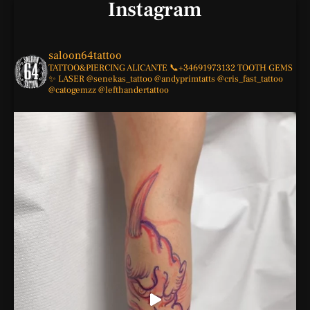
Instagram
saloon64tattoo
TATTOO&PIERCING
ALICANTE
📞+34691973132
TOOTH GEMS
✨
LASER
@senekas_tattoo
@andyprimtatts
@cris_fast_tattoo
@catogemzz
@lefthandertattoo