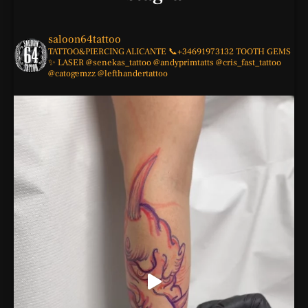
saloon64tattoo
TATTOO&PIERCING
ALICANTE
📞+34691973132
TOOTH GEMS
✨
LASER
@senekas_tattoo
@andyprimtatts
@cris_fast_tattoo
@catogemzz
@lefthandertattoo