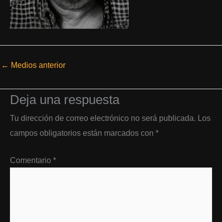
←
Medios anterior
Deja una respuesta
Tu dirección de correo electrónico no será publicada.
Los
campos obligatorios están marcados con
*
Comentario
*