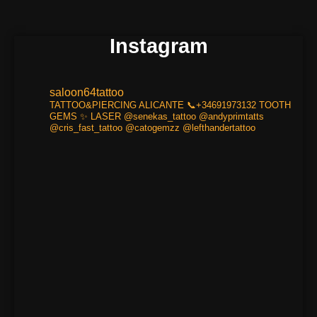
Instagram
saloon64tattoo
TATTOO&PIERCING
ALICANTE
📞+34691973132
TOOTH
GEMS ✨
LASER
@senekas_tattoo
@andyprimtatts
@cris_fast_tattoo
@catogemzz
@lefthandertattoo