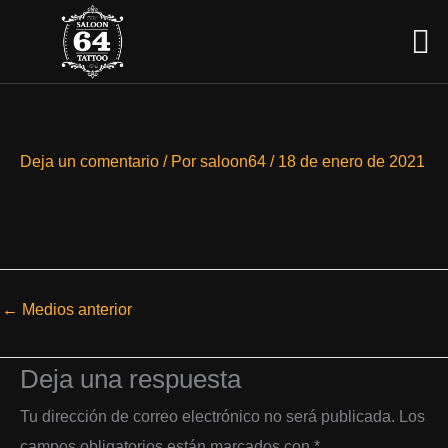
Ir
Men
al
contenido
Deja un comentario
/ Por
saloon64
/
18 de enero de 2021
←
Medios anterior
Deja una respuesta
Tu dirección de correo electrónico no será publicada.
Los
campos obligatorios están marcados con
*