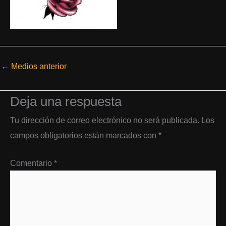
←
Medios anterior
Deja una respuesta
Tu dirección de correo electrónico no será publicada.
Los
campos obligatorios están marcados con
*
Comentario
*