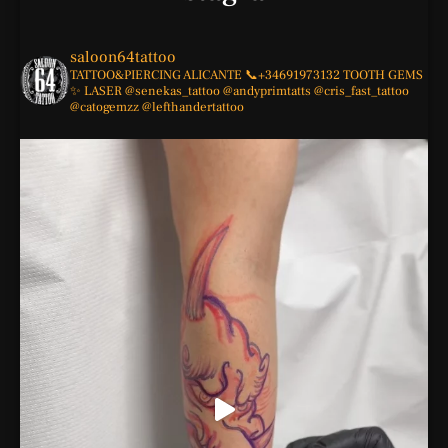
saloon64tattoo
TATTOO&PIERCING
ALICANTE
📞+34691973132
TOOTH GEMS
✨
LASER
@senekas_tattoo
@andyprimtatts
@cris_fast_tattoo
@catogemzz
@lefthandertattoo