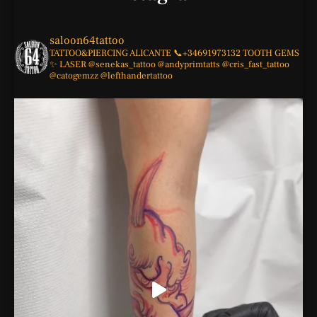
saloon64tattoo
TATTOO&PIERCING
ALICANTE
📞+34691973132
TOOTH GEMS
✨
LASER
@senekas_tattoo
@andyprimtatts
@cris_fast_tattoo
@catogemzz
@lefthandertattoo