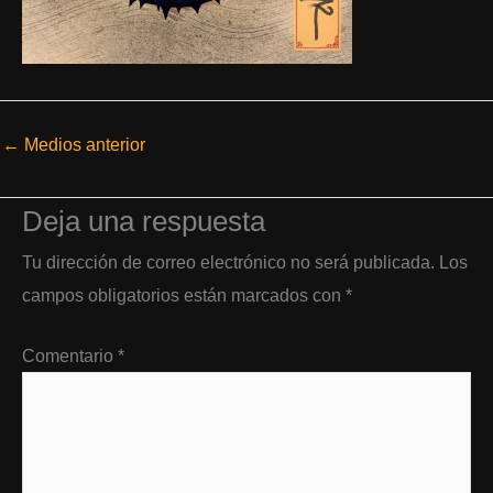
←
Medios anterior
Deja una respuesta
Tu dirección de correo electrónico no será publicada.
Los
campos obligatorios están marcados con
*
Comentario
*