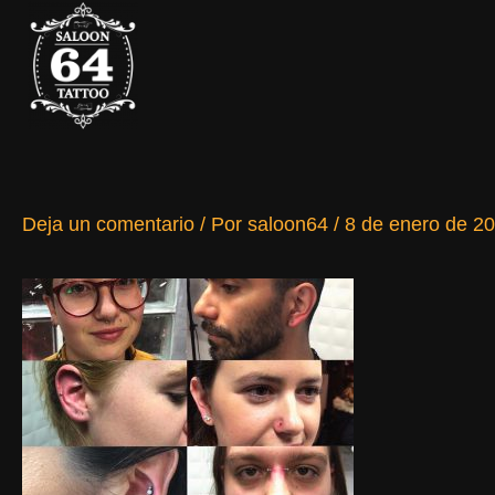
Ir
al
contenido
Deja un comentario
/ Por
saloon64
/
8 de enero de 2