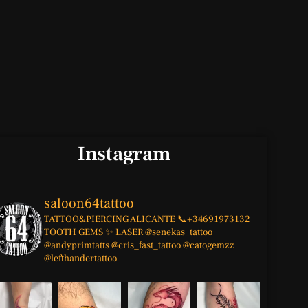
Instagram
saloon64tattoo
TATTOO&PIERCING
ALICANTE
📞+34691973132
TOOTH GEMS ✨
LASER
@senekas_tattoo
@andyprimtatts
@cris_fast_tattoo
@catogemzz
@lefthandertattoo