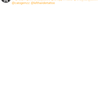
@catogemzz
@lefthandertattoo